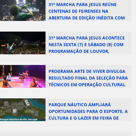
31ª MARCHA PARA JESUS REÚNE
CENTENAS DE FEIRENSES NA
ABERTURA DE EDIÇÃO INÉDITA COM
DOIS DIAS DE PROGRAMAÇÃO
31ª MARCHA PARA JESUS ACONTECE
NESTA SEXTA (7) E SÁBADO (8) COM
PROGRAMAÇÃO DE LOUVOR,
CAMINHADA E GRANDES ATRAÇÕES
PROGRAMA ARTE DE VIVER DIVULGA
RESULTADO FINAL DA SELEÇÃO PARA
TÉCNICOS EM OPERAÇÃO CULTURAL
PARQUE NÁUTICO AMPLIARÁ
OPORTUNIDADES PARA O ESPORTE, A
CULTURA E O LAZER EM FEIRA DE
SANTANA