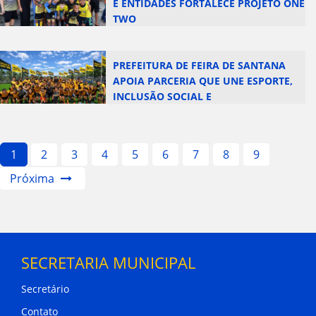
E ENTIDADES FORTALECE PROJETO ONE
TWO
PREFEITURA DE FEIRA DE SANTANA
APOIA PARCERIA QUE UNE ESPORTE,
INCLUSÃO SOCIAL E
SUSTENTABILIDADE
1
2
3
4
5
6
7
8
9
Próxima
SECRETARIA MUNICIPAL
Secretário
Contato