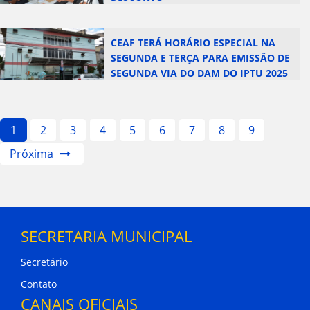
CEAF TERÁ HORÁRIO ESPECIAL NA
SEGUNDA E TERÇA PARA EMISSÃO DE
SEGUNDA VIA DO DAM DO IPTU 2025
1
2
3
4
5
6
7
8
9
Próxima
SECRETARIA MUNICIPAL
Secretário
Contato
CANAIS OFICIAIS