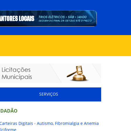
SERVIÇOS
IDADÃO
Carteiras Digitais - Autismo, Fibromialgia e Anemia
lciforme