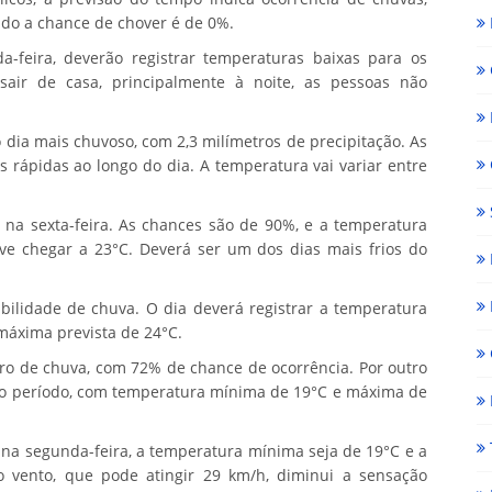
do a chance de chover é de 0%.
-feira, deverão registrar temperaturas baixas para os
air de casa, principalmente à noite, as pessoas não
o dia mais chuvoso, com 2,3 milímetros de precipitação. As
 rápidas ao longo do dia. A temperatura vai variar entre
o na sexta-feira. As chances são de 90%, e a temperatura
e chegar a 23°C. Deverá ser um dos dias mais frios do
bilidade de chuva. O dia deverá registrar a temperatura
máxima prevista de 24°C.
ro de chuva, com 72% de chance de ocorrência. Por outro
s do período, com temperatura mínima de 19°C e máxima de
 na segunda-feira, a temperatura mínima seja de 19°C e a
o vento, que pode atingir 29 km/h, diminui a sensação