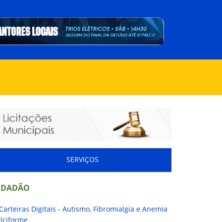
SERVIÇOS
IDADÃO
Carteiras Digitais - Autismo, Fibromialgia e Anemia
lciforme