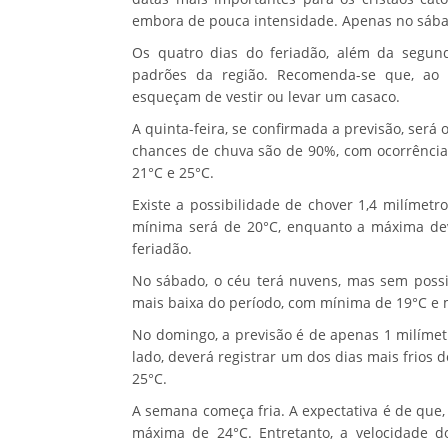
embora de pouca intensidade. Apenas no sába
Os quatro dias do feriadão, além da segunda
padrões da região. Recomenda-se que, ao s
esqueçam de vestir ou levar um casaco.
A quinta-feira, se confirmada a previsão, será 
chances de chuva são de 90%, com ocorrências
21°C e 25°C.
Existe a possibilidade de chover 1,4 milímetr
mínima será de 20°C, enquanto a máxima dev
feriadão.
No sábado, o céu terá nuvens, mas sem possi
mais baixa do período, com mínima de 19°C e 
No domingo, a previsão é de apenas 1 milímet
lado, deverá registrar um dos dias mais frio
25°C.
A semana começa fria. A expectativa é de que,
máxima de 24°C. Entretanto, a velocidade d