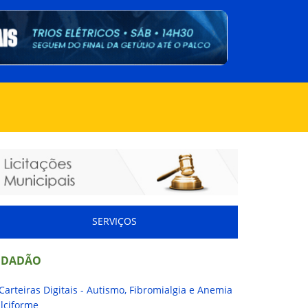
SERVIÇOS
IDADÃO
Carteiras Digitais - Autismo, Fibromialgia e Anemia
lciforme