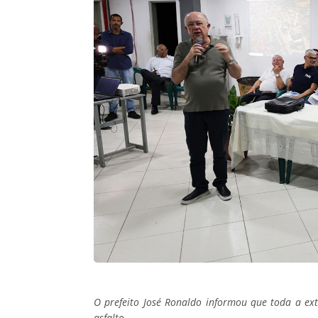
O prefeito José Ronaldo informou que toda a e
asfalto