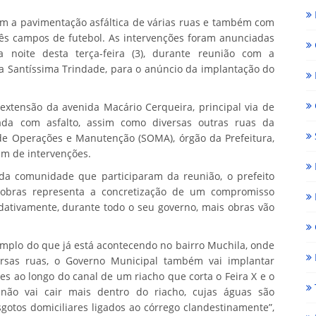
om a pavimentação asfáltica de várias ruas e também com
ês campos de futebol. As intervenções foram anunciadas
a noite desta terça-feira (3), durante reunião com a
a Santíssima Trindade, para o anúncio da implantação do
extensão da avenida Macário Cerqueira, principal via de
ada com asfalto, assim como diversas outras ruas da
de Operações e Manutenção (SOMA), órgão da Prefeitura,
am de intervenções.
da comunidade que participaram da reunião, o prefeito
obras representa a concretização de um compromisso
dativamente, durante todo o seu governo, mais obras vão
emplo do que já está acontecendo no bairro Muchila, onde
ersas ruas, o Governo Municipal também vai implantar
s ao longo do canal de um riacho que corta o Feira X e o
 não vai cair mais dentro do riacho, cujas águas são
otos domiciliares ligados ao córrego clandestinamente”,