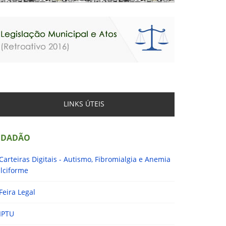
LINKS ÚTEIS
IDADÃO
Carteiras Digitais - Autismo, Fibromialgia e Anemia
lciforme
Feira Legal
IPTU