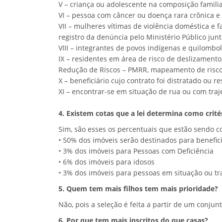
V – criança ou adolescente na composição famili
VI – pessoa com câncer ou doença rara crônica 
VII – mulheres vítimas de violência doméstica e
registro da denúncia pelo Ministério Público jun
VIII – integrantes de povos indígenas e quilombo
IX – residentes em área de risco de deslizament
Redução de Riscos – PMRR, mapeamento de riscos 
X – beneficiário cujo contrato foi distratado ou 
XI – encontrar-se em situação de rua ou com traj
4. Existem cotas que a lei determina como crité
Sim, são esses os percentuais que estão sendo c
• 50% dos imóveis serão destinados para benefici
• 3% dos imóveis para Pessoas com Deficiência
• 6% dos imóveis para idosos
• 3% dos imóveis para pessoas em situação ou tra
5. Quem tem mais filhos tem mais prioridade?
Não, pois a seleção é feita a partir de um conjun
6. Por que tem mais inscritos do que casas?