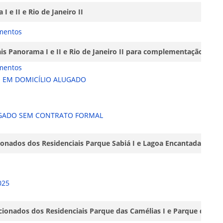
 e II e Rio de Janeiro II
mentos
is Panorama I e II e Rio de Janeiro II para complementação de 
mentos
 EM DOMICÍLIO ALUGADO
UGADO SEM CONTRATO FORMAL
onados dos Residenciais Parque Sabiá I e Lagoa Encantada I
025
ionados dos Residenciais Parque das Camélias I e Parque das Cam