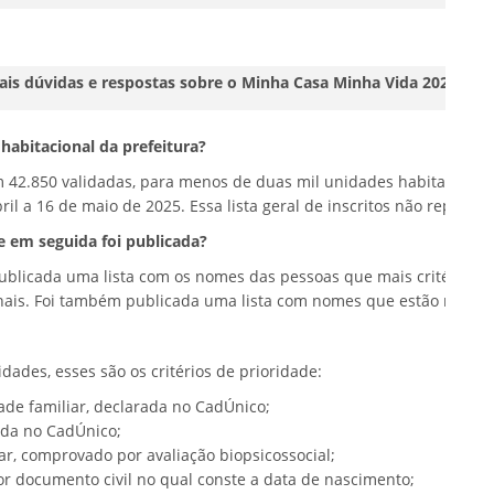
pais dúvidas e respostas sobre o Minha Casa Minha Vida 2025 em 
habitacional da prefeitura?
om 42.850 validadas, para menos de duas mil unidades habitacionai
il a 16 de maio de 2025. Essa lista geral de inscritos não represe
ue em seguida foi publicada?
oi publicada uma lista com os nomes das pessoas que mais critério
ais. Foi também publicada uma lista com nomes que estão no cada
dades, esses são os critérios de prioridade:
ade familiar, declarada no CadÚnico;
ada no CadÚnico;
iar, comprovado por avaliação biopsicossocial;
or documento civil no qual conste a data de nascimento;