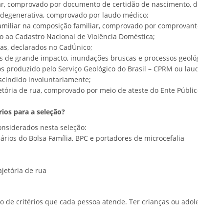
ar, comprovado por documento de certidão de nascimento, de guard
e degenerativa, comprovado por laudo médico;
 familiar na composição familiar, comprovado por comprovante de
to ao Cadastro Nacional de Violência Doméstica;
las, declarados no CadÚnico;
os de grande impacto, inundações bruscas e processos geológicos o
produzido pelo Serviço Geológico do Brasil – CPRM ou laudo da De
rescindido involuntariamente;
etória de rua, comprovado por meio de ateste do Ente Público Local
rios para a seleção?
onsiderados nesta seleção:
ários do Bolsa Família, BPC e portadores de microcefalia
jetória de rua
to de critérios que cada pessoa atende. Ter crianças ou adolescente