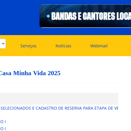
Serviços
Notícias
Webmail
Casa Minha Vida 2025
ELECIONADOS E CADASTRO DE RESERVA PARA ETAPA DE VERIFICA
O I
O I