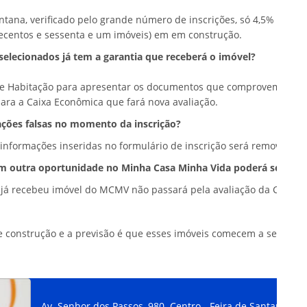
Santana, verificado pelo grande número de inscrições, só 4,5% das
ecentos e sessenta e um imóveis) em em construção.
selecionados já tem a garantia que receberá o imóvel?
 de Habitação para apresentar os documentos que comprovem as i
ra a Caixa Econômica que fará nova avaliação.
ções falsas no momento da inscrição?
formações inseridas no formulário de inscrição será removido da 
em outra oportunidade no Minha Casa Minha Vida poderá ser co
e já recebeu imóvel do MCMV não passará pela avaliação da Caixa 
e construção e a previsão é que esses imóveis comecem a ser entre
Av. Senhor dos Passos, 980. Centro - Feira de Santana - B