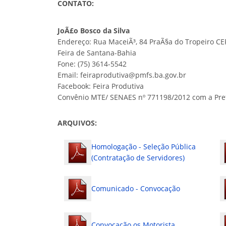
CONTATO:
JoÃ£o Bosco da Silva
Endereço: Rua MaceiÃ³, 84 PraÃ§a do Tropeiro CE
Feira de Santana-Bahia
Fone: (75) 3614-5542
Email: feiraprodutiva@pmfs.ba.gov.br
Facebook: Feira Produtiva
Convênio MTE/ SENAES nº 771198/2012 com a Pref
ARQUIVOS:
Homologação - Seleção Pública
(Contratação de Servidores)
Comunicado - Convocação
Convocação os Motorista