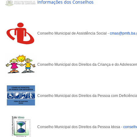
Informações dos Conselhos
Conselho Municipal de Assistência Social -
cmas@pmfs.ba.g
Conselho Municipal dos Direitos da Criança e do Adolescen
Conselho Municipal dos Direitos da Pessoa com Deficiênci
Conselho Municipal dos Direitos da Pessoa Idosa -
conselh