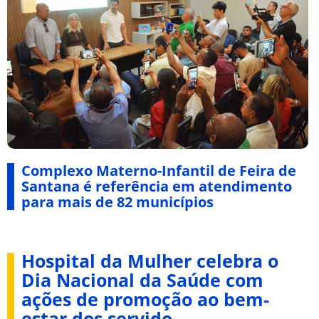
Complexo Materno-Infantil de Feira de
Santana é referência em atendimento
para mais de 82 municípios
Hospital da Mulher celebra o
Dia Nacional da Saúde com
ações de promoção ao bem-
estar dos servido...