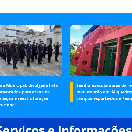
da Municipal: divulgada lista
Seinfra executa obras de r
onvocados para etapa de
manutenção em 14 quadra
aliação e reestruturação
campos esportivos de Feir
tucional
Serviços e Informações