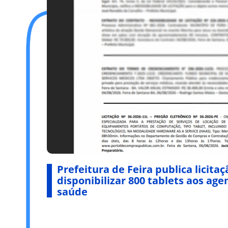
Prefeitura de Feira publica licita
disponibilizar 800 tablets aos ag
saúde